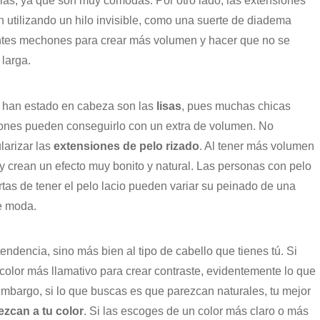
llas, ya que son muy cómodas. Por otro lado, las extensiones
can utilizando un hilo invisible, como una suerte de diadema
erentes mechones para crear más volumen y hacer que no se
larga.
e han estado en cabeza son las
lisas
, pues muchas chicas
siones pueden conseguirlo con un extra de volumen. No
larizar las
extensiones de pelo rizado
. Al tener más volumen
 y crean un efecto muy bonito y natural. Las personas con pelo
as de tener el pelo lacio pueden variar su peinado de una
e moda.
endencia, sino más bien al tipo de cabello que tienes tú. Si
olor más llamativo para crear contraste, evidentemente lo que
mbargo, si lo que buscas es que parezcan naturales, tu mejor
zcan a tu color
. Si las escoges de un color más claro o más