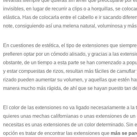
llevarlas siempre que quieras sin tener que preocuparte por e
invisibles, en lugar de recurrir a clips o a horquillas, se colo
elástica. Has de colocarla entre el cabello e ir sacando dif
note, consiguiendo así una melena natural, voluminosa y más 
En cuestiones de estética, el tipo de extensiones que siempr
prefieren optar por un cómodo alisado, y gracias a las exten
obstante, de un tiempo a esta parte se han comenzado a popu
y estar compuestas de rizos, resultan más fáciles de camuflar
rizado pueden aumentar su volumen, y aquellas que estén hart
manera mucho más rápida, de ahí que se hayan puesto tan d
El color de las extensiones no va ligado necesariamente a la t
quieres unas mechas californianas o unas extensiones de un c
necesitas es unas extensiones de un color determinado. Sin e
opción es tratar de encontrar las extensiones que
más se pare