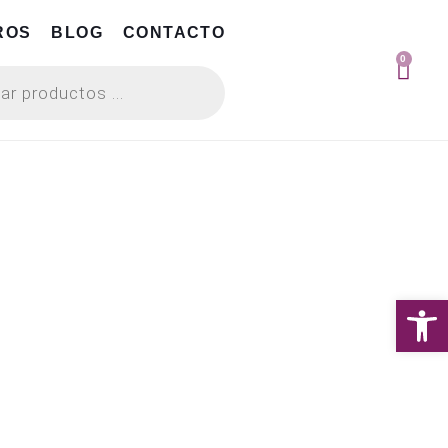
ROS
BLOG
CONTACTO
0
Abrir 