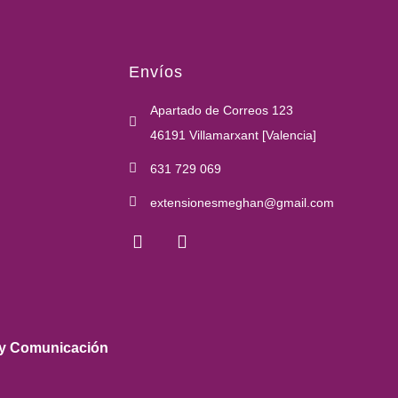
Envíos
Apartado de Correos 123
46191 Villamarxant [Valencia]
631 729 069
extensionesmeghan@gmail.com
 y Comunicación