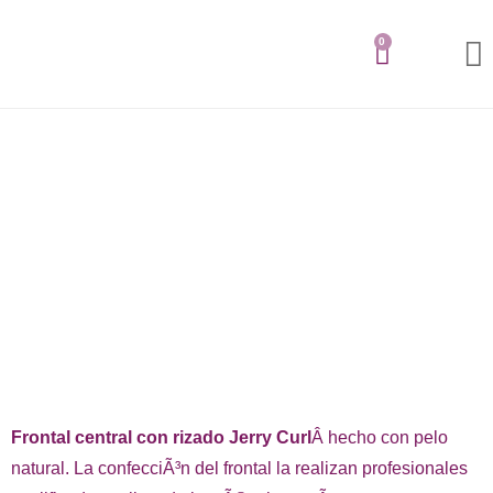
0
Búsqueda de prod
Frontal central con rizado Jerry Curl
Â hecho con pelo
natural. La confecciÃ³n del frontal la realizan profesionales