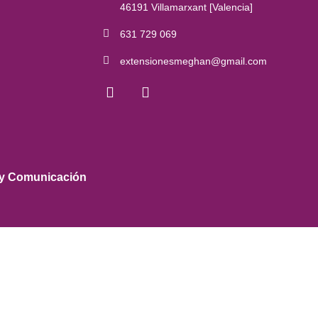
46191 Villamarxant [Valencia]
631 729 069
extensionesmeghan@gmail.com
 y Comunicación