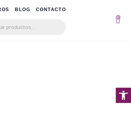
ROS
BLOG
CONTACTO
0
Abrir 