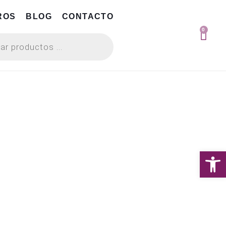
ROS
BLOG
CONTACTO
0
Abrir 