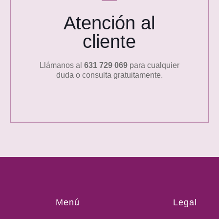
Atención al
cliente
Llámanos al
631 729 069
para cualquier
duda o consulta gratuitamente.
Menú
Legal